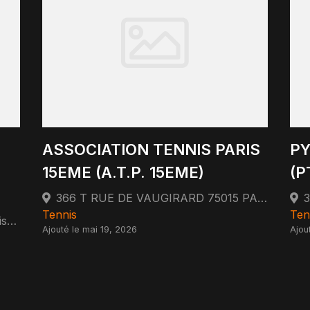
ASSOCIATION TENNIS PARIS
PY
15EME (A.T.P. 15EME)
(P
366 T RUE DE VAUGIRARD 75015 PARIS 75015 Paris
Tennis
Ten
11 Rue des Vieilles Vignes 77183 Croissy-Beaubourg
Ajouté le mai 19, 2026
Ajou