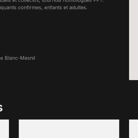
duels et collectifs, tournois homologues FFT.
uants confirmes, enfants et adultes.
e Blanc-Mesnil
s