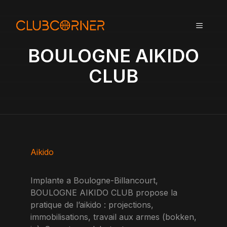
A
l
MENU
l
e
BOULOGNE AIKIDO
r
a
CLUB
u
c
o
n
t
e
n
Aikido
u
Implante a Boulogne-Billancourt,
BOULOGNE AIKIDO CLUB propose la
pratique de l’aikido : projections,
immobilisations, travail aux armes (bokken,