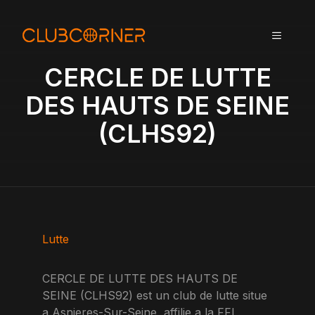
A
l
MENU
l
e
CERCLE DE LUTTE
r
a
DES HAUTS DE SEINE
u
(CLHS92)
c
o
n
t
e
n
u
Lutte
CERCLE DE LUTTE DES HAUTS DE
SEINE (CLHS92) est un club de lutte situe
a Asnieres-Sur-Seine, affilie a la FFL.