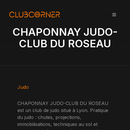
A
l
MENU
l
e
CHAPONNAY JUDO-
r
a
CLUB DU ROSEAU
u
c
o
n
t
e
n
Judo
u
CHAPONNAY JUDO-CLUB DU ROSEAU
est un club de judo situé à Lyon. Pratique
du judo : chutes, projections,
immobilisations, techniques au sol et