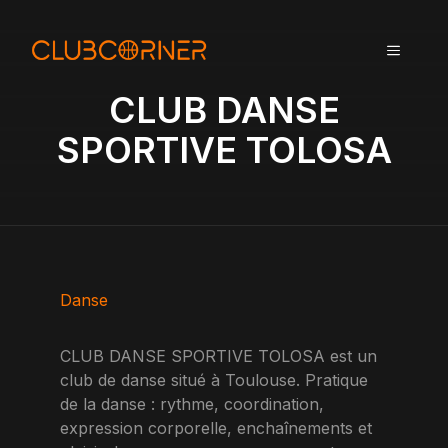
A
l
MENU
l
e
CLUB DANSE
r
a
SPORTIVE TOLOSA
u
c
o
n
t
e
n
Danse
u
CLUB DANSE SPORTIVE TOLOSA est un
club de danse situé à Toulouse. Pratique
de la danse : rythme, coordination,
expression corporelle, enchaînements et