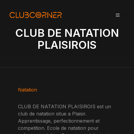
A
l
MENU
l
e
CLUB DE NATATION
r
a
PLAISIROIS
u
c
o
n
t
e
n
Natation
u
CLUB DE NATATION PLAISIROIS est un
club de natation situe a Plaisir.
Apprentissage, perfectionnement et
competition. Ecole de natation pour