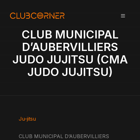
A
l
MENU
l
e
CLUB MUNICIPAL
r
a
D’AUBERVILLIERS
u
JUDO JUJITSU (CMA
c
o
JUDO JUJITSU)
n
t
e
n
u
Ju-jitsu
CLUB MUNICIPAL D’AUBERVILLIERS