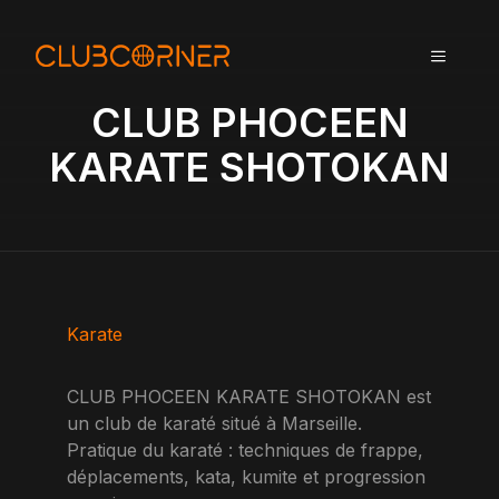
A
l
MENU
l
e
CLUB PHOCEEN
r
a
KARATE SHOTOKAN
u
c
o
n
t
e
n
Karate
u
CLUB PHOCEEN KARATE SHOTOKAN est
un club de karaté situé à Marseille.
Pratique du karaté : techniques de frappe,
déplacements, kata, kumite et progression