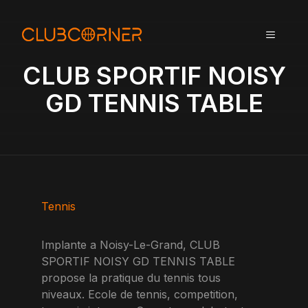
A
l
MENU
l
e
CLUB SPORTIF NOISY
r
a
GD TENNIS TABLE
u
c
o
n
t
e
n
Tennis
u
Implante a Noisy-Le-Grand, CLUB
SPORTIF NOISY GD TENNIS TABLE
propose la pratique du tennis tous
niveaux. Ecole de tennis, competition,