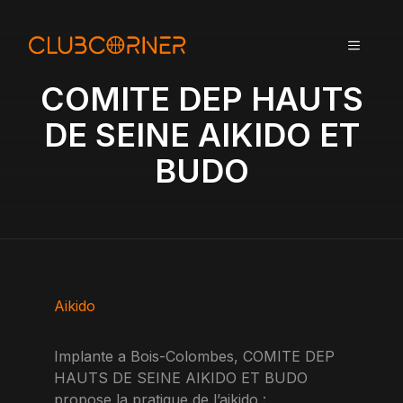
A
l
MENU
l
e
COMITE DEP HAUTS
r
a
DE SEINE AIKIDO ET
u
BUDO
c
o
n
t
e
n
u
Aikido
Implante a Bois-Colombes, COMITE DEP
HAUTS DE SEINE AIKIDO ET BUDO
propose la pratique de l’aikido :