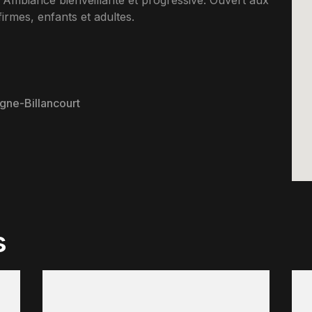
. Ambiance bienveillante et progressive. Ouvert aux
rmes, enfants et adultes.
gne-Billancourt
s