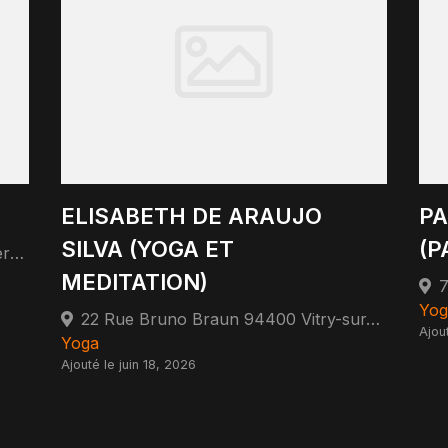
ELISABETH DE ARAUJO
PA
SILVA (YOGA ET
(P
26 Rue du Long Sentier 93300 Aubervilliers
MEDITATION)
Yog
22 Rue Bruno Braun 94400 Vitry-sur-Seine
Ajou
Yoga
Ajouté le juin 18, 2026