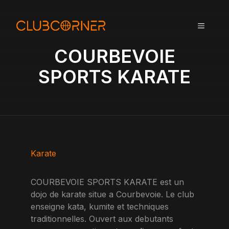
A
l
MENU
l
e
COURBEVOIE
r
a
SPORTS KARATE
u
c
o
n
t
e
n
Karate
u
COURBEVOIE SPORTS KARATE est un
dojo de karate situe a Courbevoie. Le club
enseigne kata, kumite et techniques
traditionnelles. Ouvert aux debutants