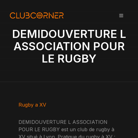
A
l
MENU
l
e
DEMIDOUVERTURE L
r
a
ASSOCIATION POUR
u
LE RUGBY
c
o
n
t
e
n
u
Rugby a XV
DEMIDOUVERTURE L ASSOCIATION
POUR LE RUGBY est un club de rugby à
XV situé à Lyon. Pratique du rugby à XV :