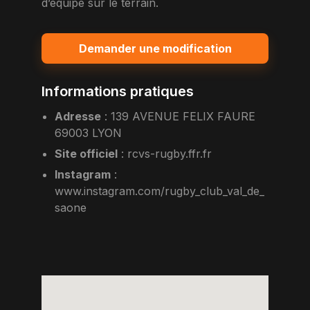
d’équipe sur le terrain.
Demander une modification
Informations pratiques
Adresse
:
139 AVENUE FELIX FAURE
69003 LYON
Site officiel
:
rcvs-rugby.ffr.fr
Instagram
:
www.instagram.com/rugby_club_val_de_
saone