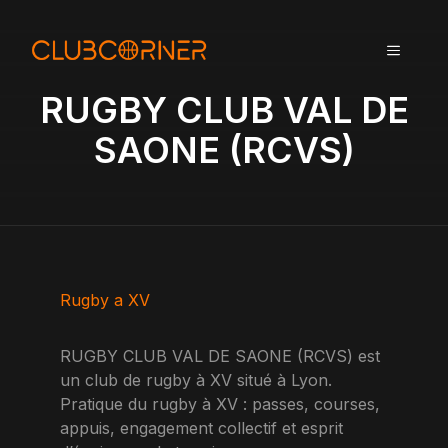
A
l
MENU
l
e
RUGBY CLUB VAL DE
r
a
SAONE (RCVS)
u
c
o
n
t
e
n
Rugby a XV
u
RUGBY CLUB VAL DE SAONE (RCVS) est
un club de rugby à XV situé à Lyon.
Pratique du rugby à XV : passes, courses,
appuis, engagement collectif et esprit