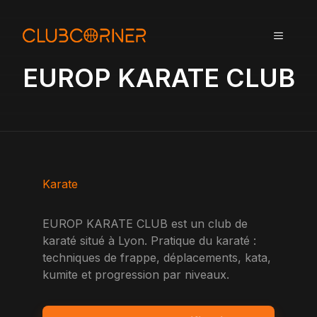
A
l
MENU
l
e
EUROP KARATE CLUB
r
a
u
c
o
n
t
Karate
e
n
EUROP KARATE CLUB est un club de
u
karaté situé à Lyon. Pratique du karaté :
techniques de frappe, déplacements, kata,
kumite et progression par niveaux.