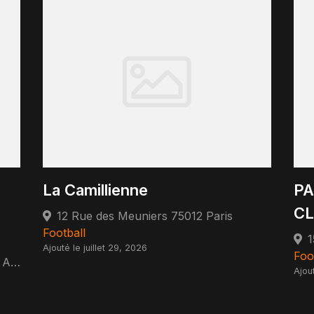
La Camillienne
PA
CL
12 Rue des Meuniers 75012 Paris
Football
Ajouté le juillet 29, 2026
Foo
9 Rue du Chemin des Dames 95400 Arnouville
Ajou