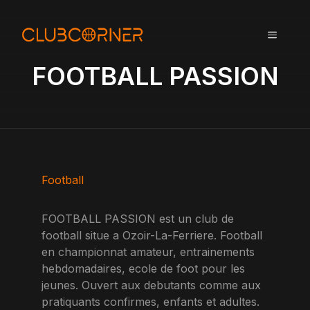
A
l
MENU
l
e
FOOTBALL PASSION
r
a
u
c
o
n
t
Football
e
n
FOOTBALL PASSION est un club de
u
football situe a Ozoir-La-Ferriere. Football
en championnat amateur, entrainements
hebdomadaires, ecole de foot pour les
jeunes. Ouvert aux debutants comme aux
pratiquants confirmes, enfants et adultes.