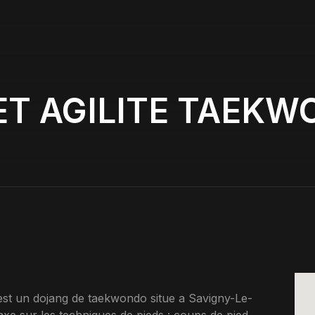
ET AGILITE TAEKW
un dojang de taekwondo situe a Savigny-Le-