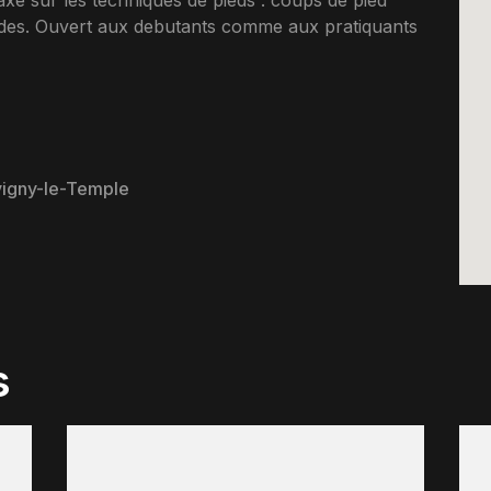
xe sur les techniques de pieds : coups de pied
ides. Ouvert aux debutants comme aux pratiquants
vigny-le-Temple
s