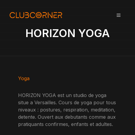
A
l
MENU
l
e
HORIZON YOGA
r
a
u
c
o
n
t
Yoga
e
n
HORIZON YOGA est un studio de yoga
u
situe a Versailles. Cours de yoga pour tous
niveaux : postures, respiration, meditation,
detente. Ouvert aux debutants comme aux
pratiquants confirmes, enfants et adultes.