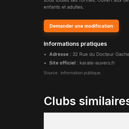
sous toutes ses formes. Ouvert aux d
enfants et adultes.
Demander une modification
Informations pratiques
Adresse
:
32 Rue du Docteur Gache
Site officiel
:
karate-auvers.fr
Source :
information publique
.
Clubs similaire