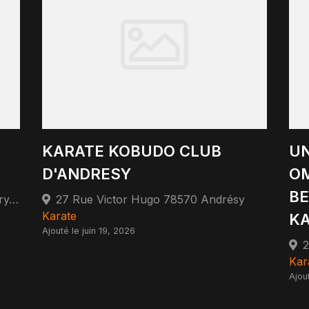
KARATE KOBUDO CLUB
UN
D'ANDRESY
OM
BE
33 Avenue Marcel Perrin 95540 Méry-sur-Oise
27 Rue Victor Hugo 78570 Andrésy
Karate
K
Ajouté le juin 19, 2026
Kar
Ajou