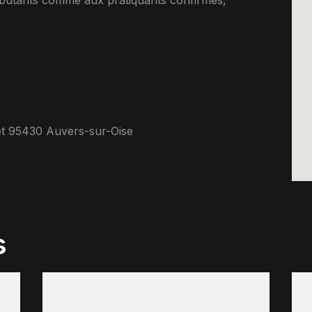
ebutants comme aux pratiquants confirmes,
t 95430 Auvers-sur-Oise
s