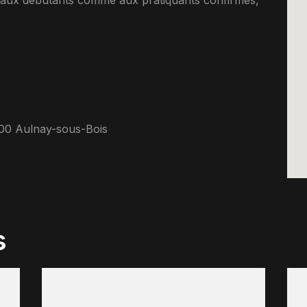
t aux debutants comme aux pratiquants confirmes,
00 Aulnay-sous-Bois
s