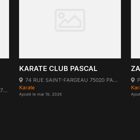
KARATE CLUB PASCAL
ZA
74 RUE SAINT-FARGEAU 75020 PARIS 75020 Paris
Karate
Kar
9bis Rue du Pommier de l'Eglise 94170 Le Perreux-sur-Marne
Ajouté le mai 19, 2026
Ajou