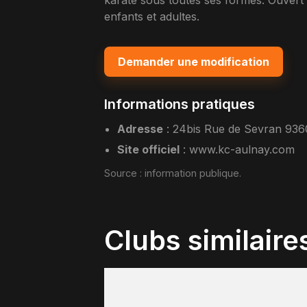
karate sous toutes ses formes. Ouver
enfants et adultes.
Demander une modification
Informations pratiques
Adresse
:
24bis Rue de Sevran 936
Site officiel
:
www.kc-aulnay.com
Source :
information publique
.
Clubs similaire