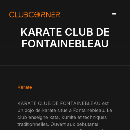
A
l
MENU
l
e
KARATE CLUB DE
r
a
FONTAINEBLEAU
u
c
o
n
t
e
n
Karate
u
KARATE CLUB DE FONTAINEBLEAU est
un dojo de karate situe a Fontainebleau. Le
club enseigne kata, kumite et techniques
traditionnelles. Ouvert aux debutants