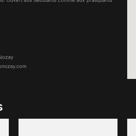
lles. Ouvert aux debutants comme aux pratiquants
 Nozay
snozay.com
s