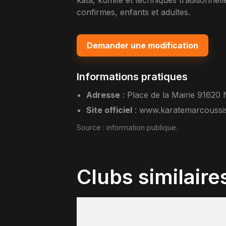
kata, kumite et techniques traditionne
confirmes, enfants et adultes.
Demander une modification
Informations pratiques
Adresse
:
Place de la Mairie 91620
Site officiel
:
www.karatemarcoussi
Source :
information publique
.
Clubs similaire