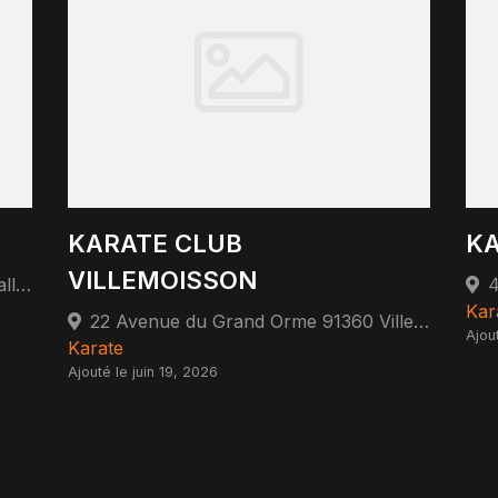
KARATE CLUB
KA
VILLEMOISSON
3 Rue du Petit Ballainvilliers 91160 Ballainvilliers
Kar
22 Avenue du Grand Orme 91360 Villemoisson-sur-Orge
Ajou
Karate
Ajouté le juin 19, 2026