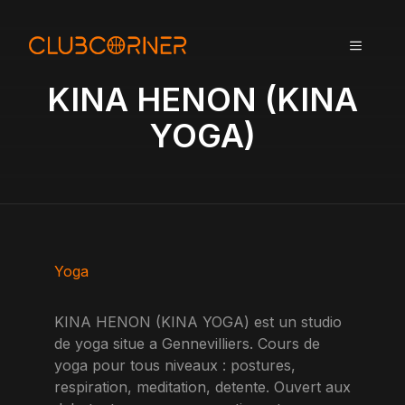
A
l
MENU
l
e
KINA HENON (KINA
r
a
YOGA)
u
c
o
n
t
e
n
Yoga
u
KINA HENON (KINA YOGA) est un studio
de yoga situe a Gennevilliers. Cours de
yoga pour tous niveaux : postures,
respiration, meditation, detente. Ouvert aux