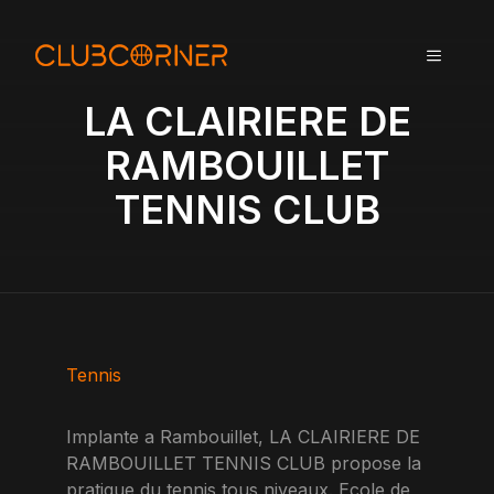
A
l
MENU
l
e
LA CLAIRIERE DE
r
a
RAMBOUILLET
u
TENNIS CLUB
c
o
n
t
e
n
u
Tennis
Implante a Rambouillet, LA CLAIRIERE DE
RAMBOUILLET TENNIS CLUB propose la
pratique du tennis tous niveaux. Ecole de