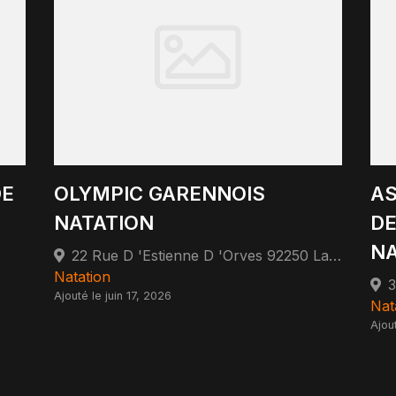
DE
OLYMPIC GARENNOIS
AS
NATATION
DE
NA
22 Rue D 'Estienne D 'Orves 92250 La Garenne-Colombes
Natation
Ajouté le juin 17, 2026
Nat
Ajou