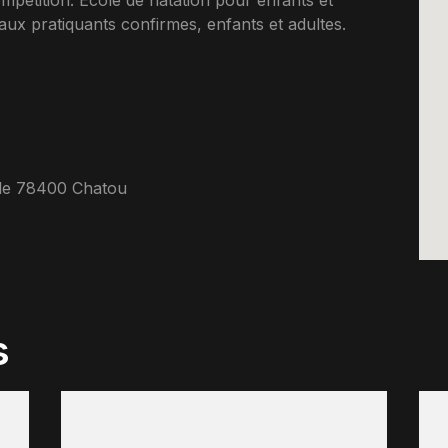
petition. Ecole de natation pour enfants et
ux pratiquants confirmes, enfants et adultes.
lle 78400 Chatou
s