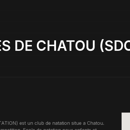
S DE CHATOU (SD
N) est un club de natation situe a Chatou.