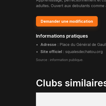
Apprentissage, perfectionnement et com
adultes. Ouvert aux debutants comme a
Demander une modification
Informations pratiques
Adresse
:
Place du Général de Gau
Site officiel
:
squalesdechatou.org
Source :
information publique
.
Clubs similaire