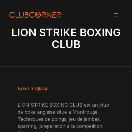
A
l
MENU
l
e
LION STRIKE BOXING
r
a
CLUB
u
c
o
n
t
e
n
Boxe anglaise
u
LION STRIKE BOXING CLUB est un club
de boxe anglaise situe a Montrouge.
Techniques de poings, jeu de jambes,
sparring, preparation a la competition.