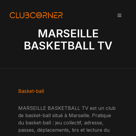
A
l
MENU
l
e
MARSEILLE
r
a
BASKETBALL TV
u
c
o
n
t
e
n
Basket-ball
u
MARSEILLE BASKETBALL TV est un club
de basket-ball situé à Marseille. Pratique
du basket-ball : jeu collectif, adresse,
passes, déplacements, tirs et lecture du