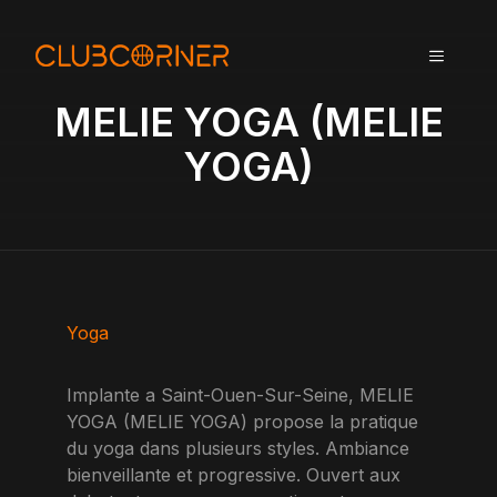
A
l
MENU
l
e
MELIE YOGA (MELIE
r
a
YOGA)
u
c
o
n
t
e
n
Yoga
u
Implante a Saint-Ouen-Sur-Seine, MELIE
YOGA (MELIE YOGA) propose la pratique
du yoga dans plusieurs styles. Ambiance
bienveillante et progressive. Ouvert aux