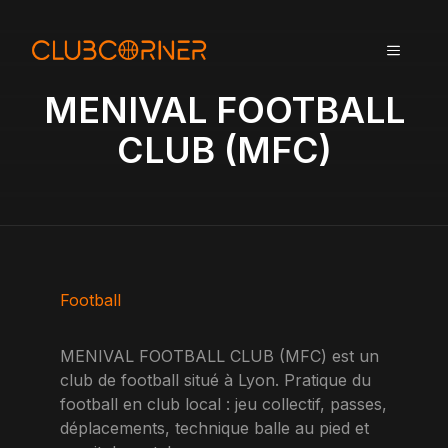
A
l
MENU
l
e
MENIVAL FOOTBALL
r
a
CLUB (MFC)
u
c
o
n
t
e
n
Football
u
MENIVAL FOOTBALL CLUB (MFC) est un
club de football situé à Lyon. Pratique du
football en club local : jeu collectif, passes,
déplacements, technique balle au pied et