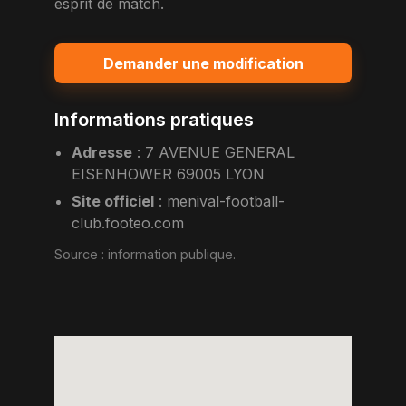
esprit de match.
Demander une modification
Informations pratiques
Adresse
:
7 AVENUE GENERAL
EISENHOWER 69005 LYON
Site officiel
:
menival-football-
club.footeo.com
Source :
information publique
.