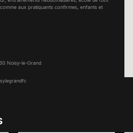
ur, entrainements hebdomadaires, ecole de foot
 comme aux pratiquants confirmes, enfants et
160 Noisy-le-Grand
sylegrandfc
s