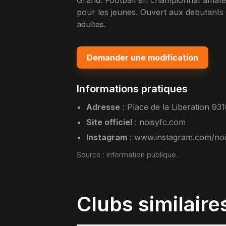
Grand. Football en championnat amate
pour les jeunes. Ouvert aux debutants
adultes.
Demander une modification
Informations pratiques
Adresse
:
Place de la Liberation 93
Site officiel
:
noisyfc.com
Instagram
:
www.instagram.com/noi
Source :
information publique
.
Clubs similaire