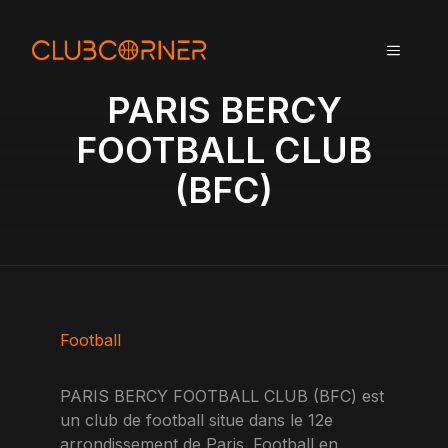
A
l
MENU
l
e
PARIS BERCY
r
a
FOOTBALL CLUB
u
(BFC)
c
o
n
t
e
n
u
Football
PARIS BERCY FOOTBALL CLUB (BFC) est
un club de football situe dans le 12e
arrondissement de Paris. Football en