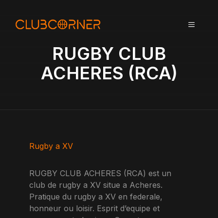
A
l
MENU
l
e
RUGBY CLUB
r
a
ACHERES (RCA)
u
c
o
n
t
e
n
Rugby a XV
u
RUGBY CLUB ACHERES (RCA) est un
club de rugby a XV situe a Acheres.
Pratique du rugby a XV en federale,
honneur ou loisir. Esprit d’equipe et