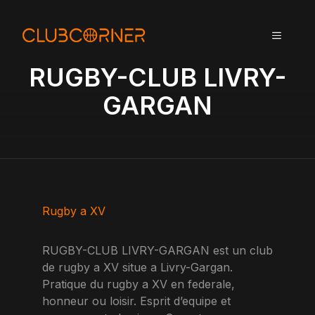
A
l
MENU
l
e
RUGBY-CLUB LIVRY-
r
a
GARGAN
u
c
o
n
t
e
n
Rugby a XV
u
RUGBY-CLUB LIVRY-GARGAN est un club
de rugby a XV situe a Livry-Gargan.
Pratique du rugby a XV en federale,
honneur ou loisir. Esprit d’equipe et