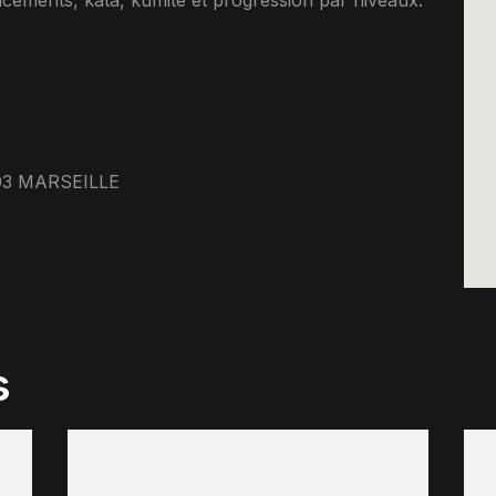
acements, kata, kumite et progression par niveaux.
03 MARSEILLE
s