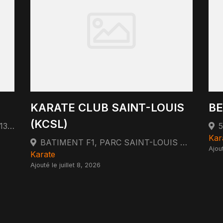
KARATE CLUB SAINT-LOUIS
BE
(KCSL)
L ESTAQUE 146 MONTEE PICHOU 13016 MARSEILLE
Kar
BATIMENT F1, PARC SAINT-LOUIS 48 AVENUE DE SAINT LOUIS 13015 MARSEILLE
Ajout
Karate
Ajouté le juillet 8, 2026