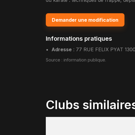
du karaté : techniques de frappe, dépl
Demander une modification
Informations pratiques
Adresse
:
77 RUE FELIX PYAT 130
Source :
information publique
.
Clubs similaire