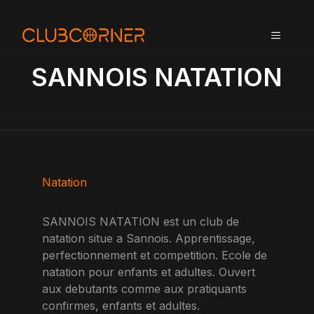
A
l
MENU
l
e
SANNOIS NATATION
r
a
u
c
o
n
t
Natation
e
n
SANNOIS NATATION est un club de
u
natation situe a Sannois. Apprentissage,
perfectionnement et competition. Ecole de
natation pour enfants et adultes. Ouvert
aux debutants comme aux pratiquants
confirmes, enfants et adultes.