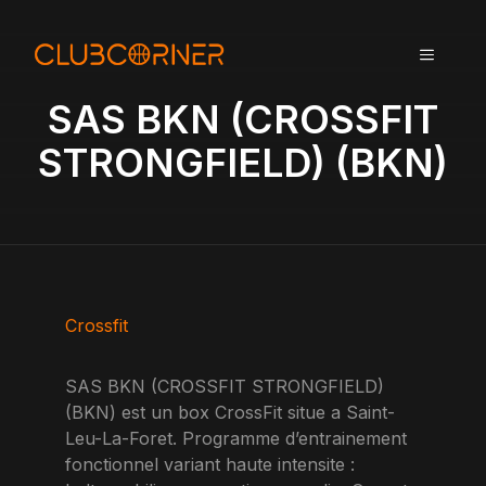
A
l
MENU
l
e
SAS BKN (CROSSFIT
r
a
STRONGFIELD) (BKN)
u
c
o
n
t
e
n
Crossfit
u
SAS BKN (CROSSFIT STRONGFIELD)
(BKN) est un box CrossFit situe a Saint-
Leu-La-Foret. Programme d’entrainement
fonctionnel variant haute intensite :