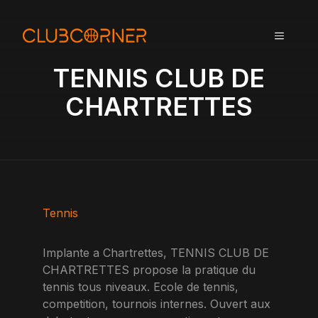
A
l
MENU
l
e
TENNIS CLUB DE
r
a
CHARTRETTES
u
c
o
n
t
e
n
Tennis
u
Implante a Chartrettes, TENNIS CLUB DE
CHARTRETTES propose la pratique du
tennis tous niveaux. Ecole de tennis,
competition, tournois internes. Ouvert aux