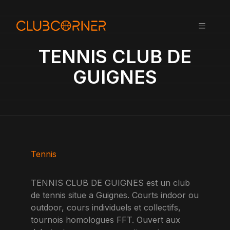
A
l
MENU
l
e
TENNIS CLUB DE
r
a
GUIGNES
u
c
o
n
t
e
n
Tennis
u
TENNIS CLUB DE GUIGNES est un club
de tennis situe a Guignes. Courts indoor ou
outdoor, cours individuels et collectifs,
tournois homologues FFT. Ouvert aux