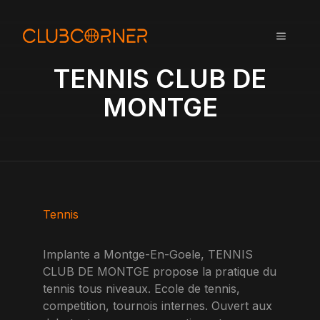
A
l
MENU
l
e
TENNIS CLUB DE
r
a
MONTGE
u
c
o
n
t
e
n
Tennis
u
Implante a Montge-En-Goele, TENNIS
CLUB DE MONTGE propose la pratique du
tennis tous niveaux. Ecole de tennis,
competition, tournois internes. Ouvert aux