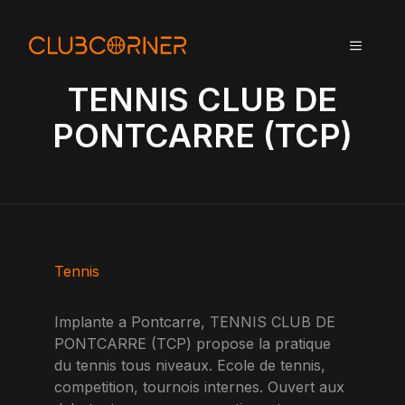
A
l
MENU
l
e
TENNIS CLUB DE
r
a
PONTCARRE (TCP)
u
c
o
n
t
e
n
Tennis
u
Implante a Pontcarre, TENNIS CLUB DE
PONTCARRE (TCP) propose la pratique
du tennis tous niveaux. Ecole de tennis,
competition, tournois internes. Ouvert aux