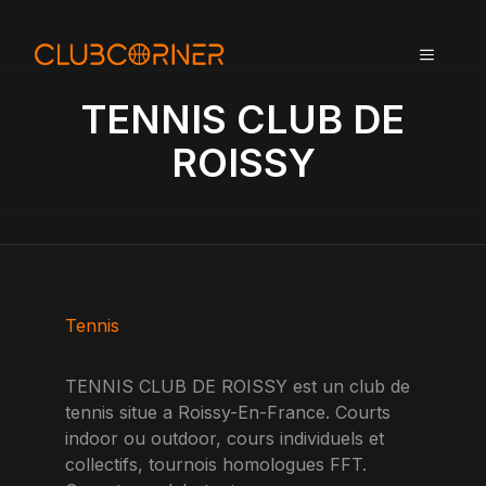
A
l
MENU
l
e
TENNIS CLUB DE
r
a
ROISSY
u
c
o
n
t
e
n
Tennis
u
TENNIS CLUB DE ROISSY est un club de
tennis situe a Roissy-En-France. Courts
indoor ou outdoor, cours individuels et
collectifs, tournois homologues FFT.