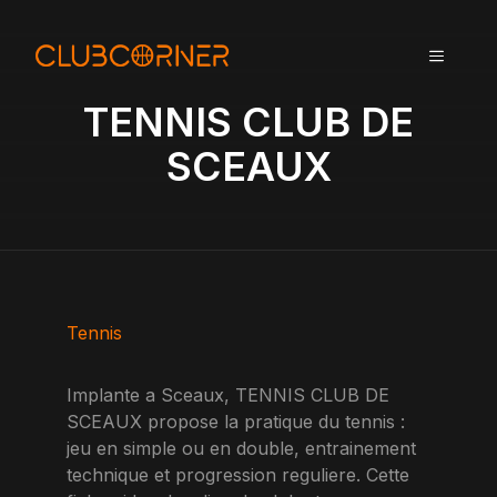
A
l
MENU
l
e
TENNIS CLUB DE
r
a
SCEAUX
u
c
o
n
t
e
n
Tennis
u
Implante a Sceaux, TENNIS CLUB DE
SCEAUX propose la pratique du tennis :
jeu en simple ou en double, entrainement
technique et progression reguliere. Cette