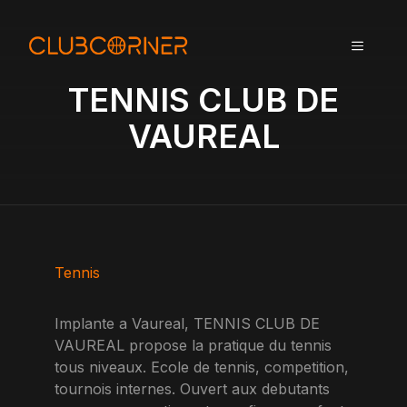
A
l
MENU
l
e
TENNIS CLUB DE
r
a
VAUREAL
u
c
o
n
t
e
n
Tennis
u
Implante a Vaureal, TENNIS CLUB DE
VAUREAL propose la pratique du tennis
tous niveaux. Ecole de tennis, competition,
tournois internes. Ouvert aux debutants