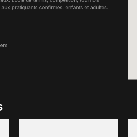
aux. Ecole de tennis, competition, tournois
aux pratiquants confirmes, enfants et adultes.
vers
s