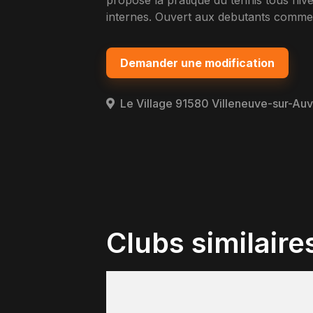
propose la pratique du tennis tous nive
internes. Ouvert aux debutants comme 
Demander une modification
Le Village 91580 Villeneuve-sur-Au
Clubs similaire