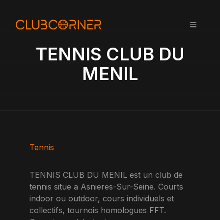
A
l
MENU
l
e
TENNIS CLUB DU
r
a
MENIL
u
c
o
n
t
e
n
Tennis
u
TENNIS CLUB DU MENIL est un club de
tennis situe a Asnieres-Sur-Seine. Courts
indoor ou outdoor, cours individuels et
collectifs, tournois homologues FFT.