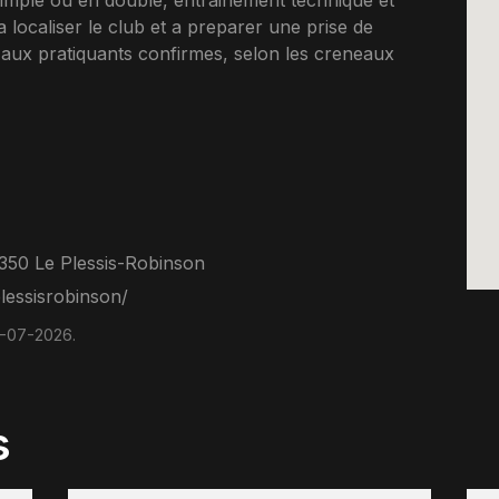
 simple ou en double, entrainement technique et
a localiser le club et a preparer une prise de
aux pratiquants confirmes, selon les creneaux
350 Le Plessis-Robinson
essisrobinson/
1-07-2026.
s