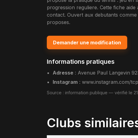
propose la pratique du tennis : jeu en
progression reguliere. Cette fiche aide 
contact. Ouvert aux debutants comme 
proposes.
Demander une modification
Informations pratiques
Adresse
:
Avenue Paul Langevin 92
Instagram
:
www.instagram.com/tcpl
Source :
information publique
— vérifié le 2
Clubs similaire