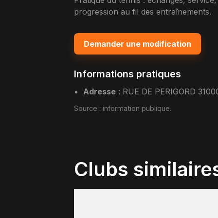
Pratique du tennis : échanges, service,
progression au fil des entraînements.
Demander une modification
Informations pratiques
Adresse
:
RUE DE PERIGORD 310
Source :
information publique
.
Clubs similaire