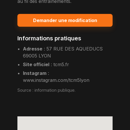
au fil des entraînements.
Demander une modification
Informations pratiques
Adresse
:
57 RUE DES AQUEDUCS
69005 LYON
Site officiel
:
tcm5.fr
Instagram
:
www.instagram.com/tcm5lyon
Source :
information publique
.