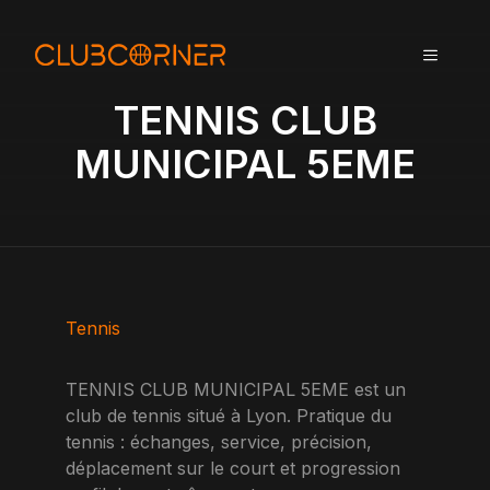
A
l
MENU
l
e
TENNIS CLUB
r
a
MUNICIPAL 5EME
u
c
o
n
t
e
n
Tennis
u
TENNIS CLUB MUNICIPAL 5EME est un
club de tennis situé à Lyon. Pratique du
tennis : échanges, service, précision,
déplacement sur le court et progression