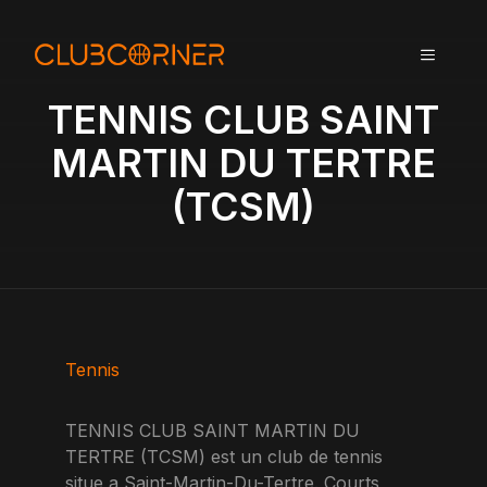
A
l
MENU
l
e
TENNIS CLUB SAINT
r
a
MARTIN DU TERTRE
u
(TCSM)
c
o
n
t
e
n
u
Tennis
TENNIS CLUB SAINT MARTIN DU
TERTRE (TCSM) est un club de tennis
situe a Saint-Martin-Du-Tertre. Courts